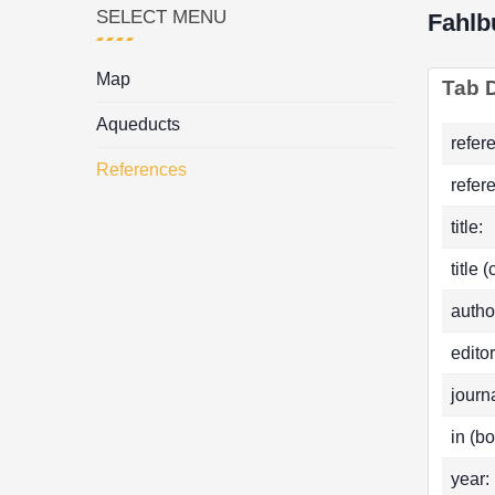
SELECT MENU
Fahlb
Map
Tab D
Aqueducts
refer
References
refer
title:
title 
autho
editor
journa
in (bo
year: