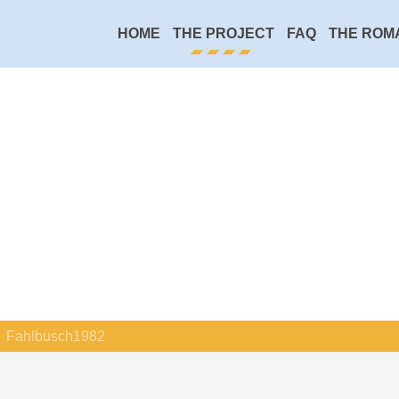
HOME
THE PROJECT
FAQ
THE ROM
Fahlbusch1982