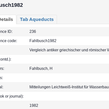
usch1982
etails
Tab Aqueducts
ence ID:
236
ence code:
Fahlbusch1982
Vergleich antiker griechischer und römische
(contd.):
rs:
Fahlbusch, H
s:
l:
Mitteilungen Leichtweiß-Institut für Wasserb
ok or journal):
1982