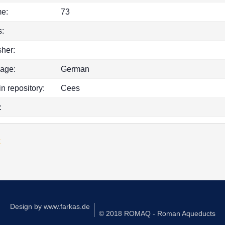
e:
73
:
sher:
age:
German
in repository:
Cees
:
k
Design by
www.farkas.de
© 2018 ROMAQ - Roman Aqueducts