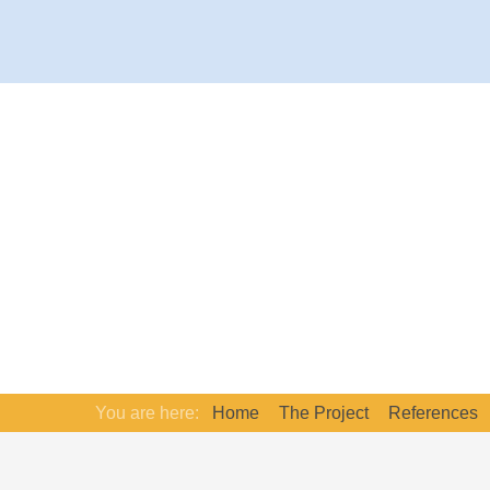
You are here:
Home
The Project
References