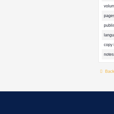
volum
pages
publi
langu
copy 
notes
Bac