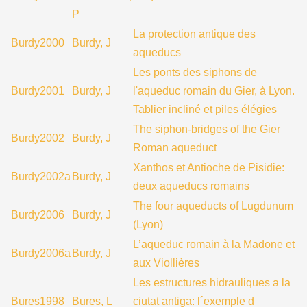
P
La protection antique des
Burdy2000
Burdy, J
aqueducs
Les ponts des siphons de
Burdy2001
Burdy, J
l'aqueduc romain du Gier, à Lyon.
Tablier incliné et piles élégies
The siphon-bridges of the Gier
Burdy2002
Burdy, J
Roman aqueduct
Xanthos et Antioche de Pisidie:
Burdy2002a
Burdy, J
deux aqueducs romains
The four aqueducts of Lugdunum
Burdy2006
Burdy, J
(Lyon)
L’aqueduc romain à la Madone et
Burdy2006a
Burdy, J
aux Viollières
Les estructures hidrauliques a la
Bures1998
Bures, L
ciutat antiga: l´exemple d