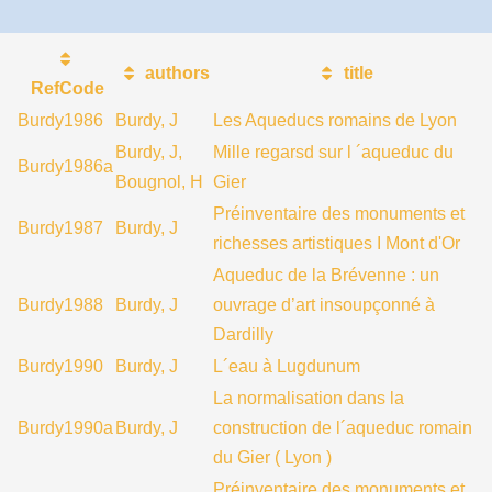
authors
title
RefCode
Burdy1986
Burdy, J
Les Aqueducs romains de Lyon
Burdy, J,
Mille regarsd sur l ´aqueduc du
Burdy1986a
Bougnol, H
Gier
Préinventaire des monuments et
Burdy1987
Burdy, J
richesses artistiques I Mont d'Or
Aqueduc de la Brévenne : un
Burdy1988
Burdy, J
ouvrage d’art insoupçonné à
Dardilly
Burdy1990
Burdy, J
L´eau à Lugdunum
La normalisation dans la
Burdy1990a
Burdy, J
construction de l´aqueduc romain
du Gier ( Lyon )
Préinventaire des monuments et