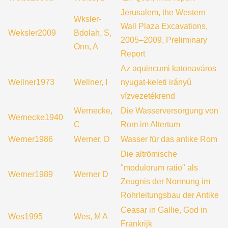
Jerusalem, the Western
Wksler-
Wall Plaza Excavations,
Weksler2009
Bdolah, S,
2005–2009, Preliminary
Onn, A
Report
Az aquincumi katonaváros
Wellner1973
Wellner, I
nyugat-keleti irányú
vízvezetékrend
Wernecke,
Die Wasserversorgung von
Wernecke1940
C
Rom im Altertum
Werner1986
Werner, D
Wasser für das antike Rom
Die altrömische
"modulorum ratio" als
Werner1989
Werner D
Zeugnis der Normung im
Rohrleitungsbau der Antike
Ceasar in Gallie, God in
Wes1995
Wes, M A
Frankrijk