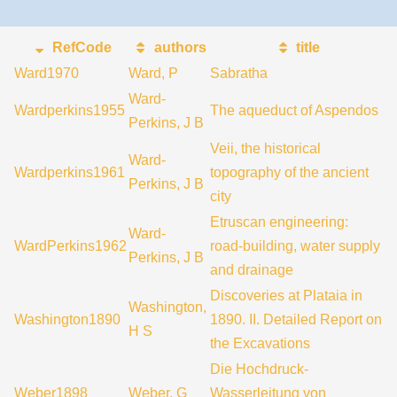
RefCode
authors
title
Ward1970
Ward, P
Sabratha
Ward-
Wardperkins1955
The aqueduct of Aspendos
Perkins, J B
Veii, the historical
Ward-
Wardperkins1961
topography of the ancient
Perkins, J B
city
Etruscan engineering:
Ward-
WardPerkins1962
road-building, water supply
Perkins, J B
and drainage
Discoveries at Plataia in
Washington,
Washington1890
1890. II. Detailed Report on
H S
the Excavations
Die Hochdruck-
Weber1898
Weber, G
Wasserleitung von