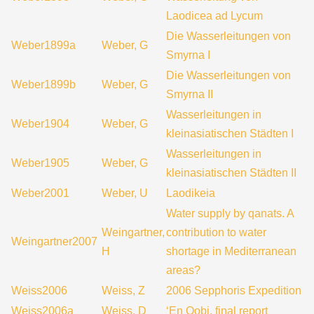
Laodicea ad Lycum
Die Wasserleitungen von
Weber1899a
Weber, G
Smyrna I
Die Wasserleitungen von
Weber1899b
Weber, G
Smyrna II
Wasserleitungen in
Weber1904
Weber, G
kleinasiatischen Städten I
Wasserleitungen in
Weber1905
Weber, G
kleinasiatischen Städten II
Weber2001
Weber, U
Laodikeia
Water supply by qanats. A
Weingartner,
contribution to water
Weingartner2007
H
shortage in Mediterranean
areas?
Weiss2006
Weiss, Z
2006 Sepphoris Expedition
Weiss2006a
Weiss, D
‘En Qobi, final report