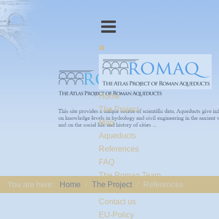
Home
The Project
Map
Aqueducts
References
FAQ
The Romaq Team
You are here:
Home
The Project
References
Links
Contact us
EU-Policy