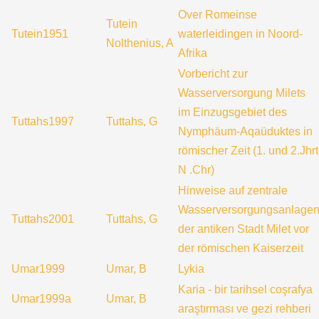
Over Romeinse
Tutein
Tutein1951
waterleidingen in Noord-
Nolthenius, A
Afrika
Vorbericht zur
Wasserversorgung Milets
im Einzugsgebiet des
Tuttahs1997
Tuttahs, G
Nymphäum-Aqaüduktes in
römischer Zeit (1. und 2.Jhrt
N .Chr)
Hinweise auf zentrale
Wasserversorgungsanlage
Tuttahs2001
Tuttahs, G
der antiken Stadt Milet vor
der römischen Kaiserzeit
Umar1999
Umar, B
Lykia
Karia - bir tarihsel coşrafya
Umar1999a
Umar, B
araştırması ve gezi rehberi