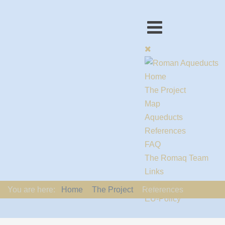
Home
The Project
Map
Aqueducts
References
FAQ
The Romaq Team
Links
Contact us
You are here:
Home
The Project
References
EU-Policy