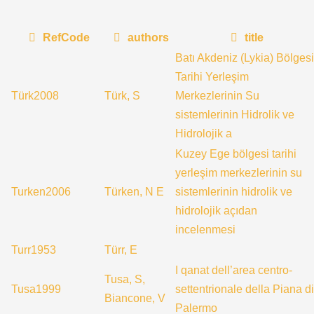
RefCode
authors
title
Batı Akdeniz (Lykia) Bölgesi
Tarihi Yerleşim
Türk2008
Türk, S
Merkezlerinin Su
sistemlerinin Hidrolik ve
Hidrolojik a
Kuzey Ege bölgesi tarihi
yerleşim merkezlerinin su
Turken2006
Türken, N E
sistemlerinin hidrolik ve
hidrolojik açıdan
incelenmesi
Turr1953
Türr, E
I qanat dell’area centro-
Tusa, S,
Tusa1999
settentrionale della Piana di
Biancone, V
Palermo