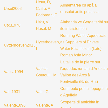
Ursut, D,
Alimentarea cu apâ a
Ursut2003
Czifra, A,
orasului antic potaissa
Fodorean, F
Utku, V,
Alabanda ve Gerga tarihi su
Utku1978
Hasal, M
iletim sistemleri
Running Water. Aqueducts
Uytterhoeven,
as Suppliers of Private
Uytterhoeven2013
I
Water Facilities in (Late)
Roman Asia Minor
La taille de la pierre sur
Vacca-
l'aqueduc romain d'Arles au
Vacca1994
Goutoulli, M
Vallon des Arcs à
Fontvieille (B.-du-Rh.)
Contributo per la Topografia
Vale1931
Vale, G
d'Aquileia
Scoperte di antichità in
Valente1896
Valente, A