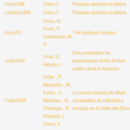
Umit1996
Ümit, O
Phaselis tarihsel su İletimi
Umitms1996
Ümit, O
Phaselis tarihsel su İletimi
Unzu, M,
Preto, P,
UnzuXX
The hydraulic system
Garberena, M
G
Documentation for
Urak, G,
Urak2006
preservation of the Ferhat
Aksulu, I
water canal in Amasya
Uribe , P,
Magallón , M,
Fanlo , J,
La presa romana de Muel:
Uribe2010
Martínez , M,
novedades de hidráulica
Domingo , R,
romana en el Valle del Ebro
Reklaity, I,
Pérez, F