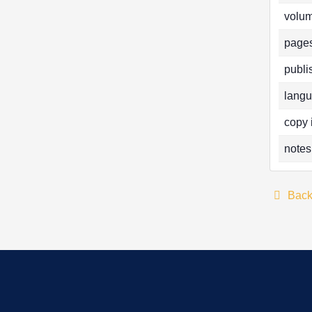
volum
pages
publi
langu
copy 
notes
Bac