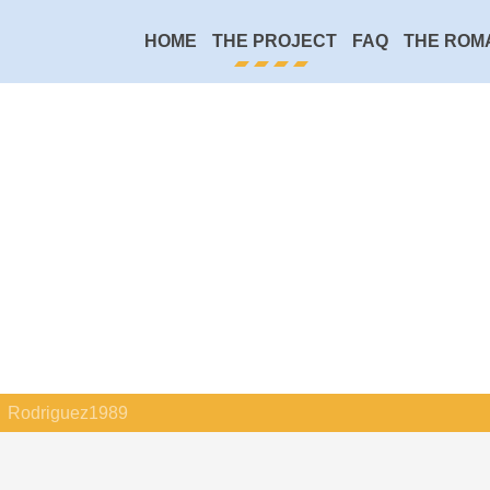
HOME
THE PROJECT
FAQ
THE ROM
Rodriguez1989