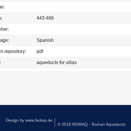
e:
:
443-466
sher:
age:
Spanish
in repository:
pdf
:
aqueducts for villas
k
Design by
www.farkas.de
© 2018 ROMAQ - Roman Aqueducts