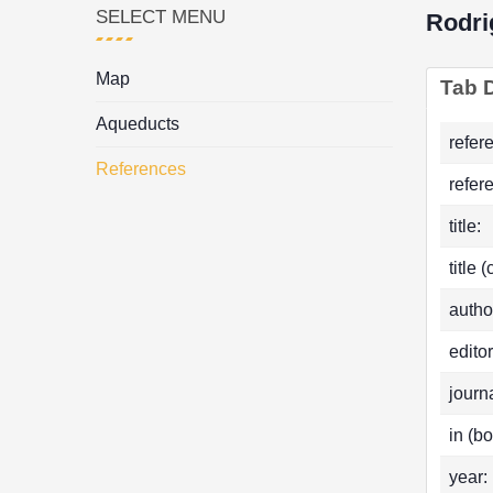
SELECT MENU
Rodri
Map
Tab D
Aqueducts
refer
References
refer
title:
title 
autho
editor
journa
in (bo
year: