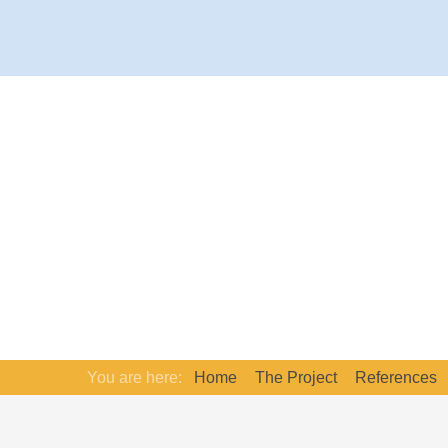
You are here:
Home
The Project
References