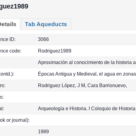
guez1989
etails
Tab Aqueducts
ence ID:
3066
ence code:
Rodriguez1989
Aproximación al conocimiento de la historia ag
(contd.):
Épocas Antigua y Medieval, el agua en zonas
rs:
Rodriguez López, J M, Cara Barrionuevo,
s:
l:
Arqueología e Historia. I Coloquio de Historia
ok or journal):
1989