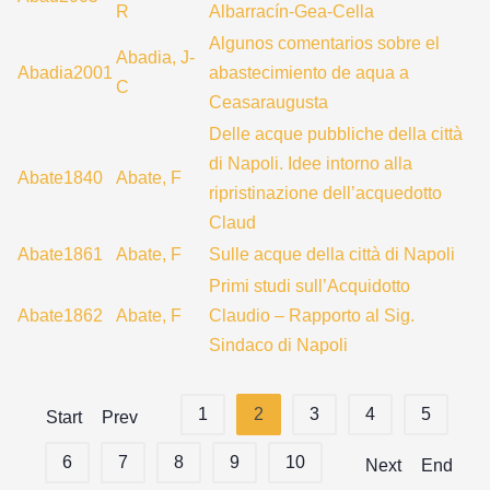
R
Albarracín-Gea-Cella
Algunos comentarios sobre el
Abadia, J-
Abadia2001
abastecimiento de aqua a
C
Ceasaraugusta
Delle acque pubbliche della città
di Napoli. Idee intorno alla
Abate1840
Abate, F
ripristinazione dell’acquedotto
Claud
Abate1861
Abate, F
Sulle acque della città di Napoli
Primi studi sull’Acquidotto
Abate1862
Abate, F
Claudio – Rapporto al Sig.
Sindaco di Napoli
1
2
3
4
5
Start
Prev
6
7
8
9
10
Next
End