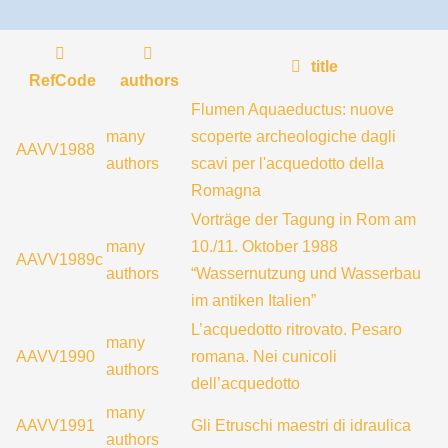
title
RefCode
authors
Flumen Aquaeductus: nuove
many
scoperte archeologiche dagli
AAVV1988
authors
scavi per l'acquedotto della
Romagna
Vorträge der Tagung in Rom am
many
10./11. Oktober 1988
AAVV1989c
authors
“Wassernutzung und Wasserbau
im antiken Italien”
L’acquedotto ritrovato. Pesaro
many
AAVV1990
romana. Nei cunicoli
authors
dell’acquedotto
many
AAVV1991
Gli Etruschi maestri di idraulica
authors