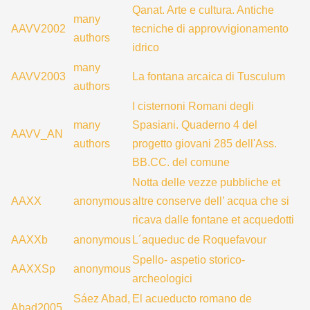
Qanat. Arte e cultura. Antiche
many
AAVV2002
tecniche di approvvigionamento
authors
idrico
many
AAVV2003
La fontana arcaica di Tusculum
authors
I cisternoni Romani degli
many
Spasiani. Quaderno 4 del
AAVV_AN
authors
progetto giovani 285 dell'Ass.
BB.CC. del comune
Notta delle vezze pubbliche et
AAXX
anonymous
altre conserve dell’ acqua che si
ricava dalle fontane et acquedotti
AAXXb
anonymous
L´aqueduc de Roquefavour
Spello- aspetio storico-
AAXXSp
anonymous
archeologici
Sáez Abad,
El acueducto romano de
Abad2005