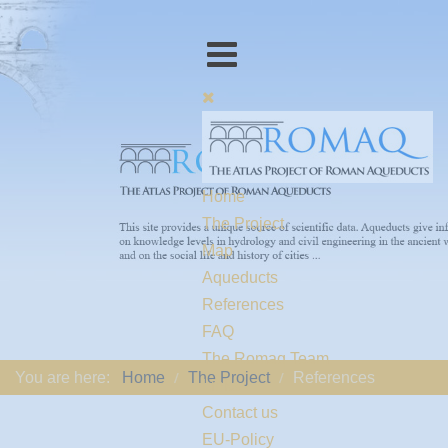
Home
The Project
Map
Aqueducts
References
FAQ
The Romaq Team
You are here:
Home
The Project
References
Links
Contact us
EU-Policy