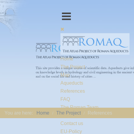
Home
The Project
Map
Aqueducts
References
FAQ
The Romaq Team
You are here:
Home
The Project
References
Links
Contact us
EU-Policy