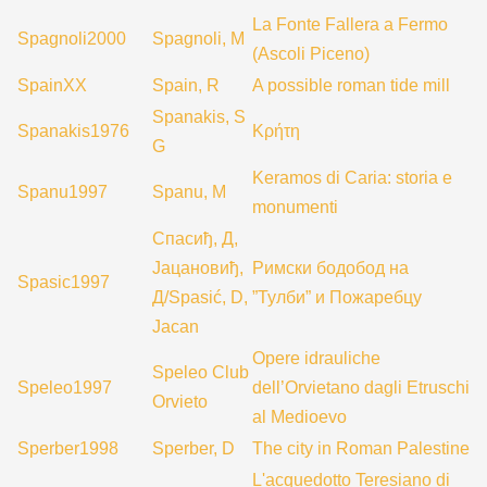
La Fonte Fallera a Fermo
Spagnoli2000
Spagnoli, M
(Ascoli Piceno)
SpainXX
Spain, R
A possible roman tide mill
Spanakis, S
Spanakis1976
Κρήτη
G
Keramos di Caria: storia e
Spanu1997
Spanu, M
monumenti
Спасиђ, Д,
Јацановиђ,
Римски бодобод на
Spasic1997
Д/Spasić, D,
”Тулби” и Пожаребцу
Jacan
Opere idrauliche
Speleo Club
Speleo1997
dell’Orvietano dagli Etruschi
Orvieto
al Medioevo
Sperber1998
Sperber, D
The city in Roman Palestine
L'acquedotto Teresiano di