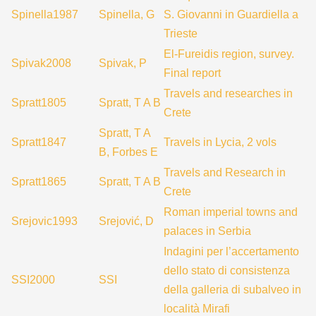
Spinella1987
Spinella, G
S. Giovanni in Guardiella a
Trieste
El-Fureidis region, survey.
Spivak2008
Spivak, P
Final report
Travels and researches in
Spratt1805
Spratt, T A B
Crete
Spratt, T A
Spratt1847
Travels in Lycia, 2 vols
B, Forbes E
Travels and Research in
Spratt1865
Spratt, T A B
Crete
Roman imperial towns and
Srejovic1993
Srejović, D
palaces in Serbia
Indagini per l’accertamento
dello stato di consistenza
SSI2000
SSI
della galleria di subalveo in
località Mirafi