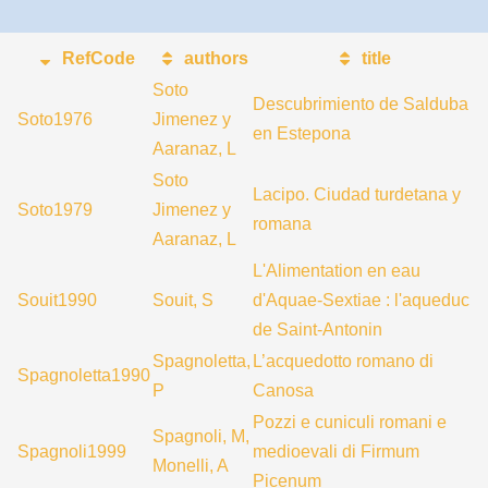
RefCode
authors
title
Soto
Descubrimiento de Salduba
Soto1976
Jimenez y
en Estepona
Aaranaz, L
Soto
Lacipo. Ciudad turdetana y
Soto1979
Jimenez y
romana
Aaranaz, L
L'Alimentation en eau
Souit1990
Souit, S
d'Aquae-Sextiae : l'aqueduc
de Saint-Antonin
Spagnoletta,
L’acquedotto romano di
Spagnoletta1990
P
Canosa
Pozzi e cuniculi romani e
Spagnoli, M,
Spagnoli1999
medioevali di Firmum
Monelli, A
Picenum