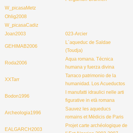
W_picasaMetz
Ohlig2008
W_picasaCadiz
Joan2003
023-Arcier
L´aqueduc de Saldae
GEHIMAB2006
(Toudja)
Aqua romana. Técnica
Roda2006
humana y fuerza divina
Tarraco patrimonio de la
XXTarr
humanidad. Los Acueductos
I manufatti idraulici nelle arti
Bodon1996
figurative in età romana
Sauvez les aqueducs
Archeologia1996
romains et Médicis de Paris
Projet carte archéologique de
EALGARCH2003