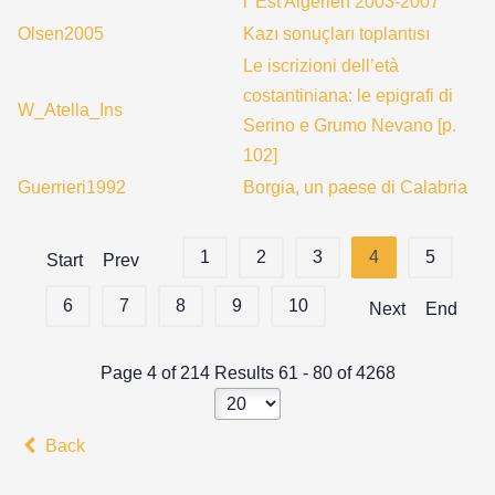
l’ Est Algerien 2003-2007
Olsen2005
Kazı sonuçları toplantısı
Le iscrizioni dell’età
costantiniana: le epigrafi di
W_Atella_Ins
Serino e Grumo Nevano [p.
102]
Guerrieri1992
Borgia, un paese di Calabria
1
2
3
4
5
Start
Prev
6
7
8
9
10
Next
End
Page 4 of 214 Results 61 - 80 of 4268
Back