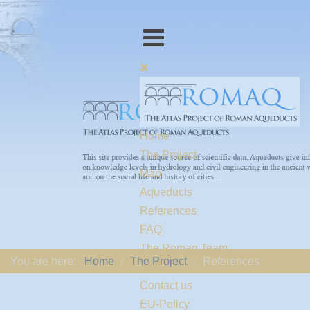
Home
The Project
Map
Aqueducts
References
FAQ
The Romaq Team
You are here:
Home
The Project
References
Links
Contact us
EU-Policy