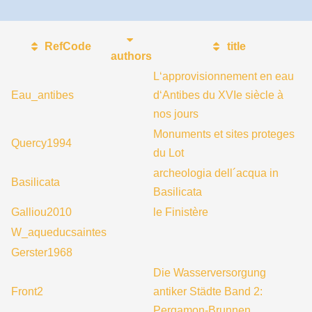
RefCode
title
authors
L‘approvisionnement en eau
Eau_antibes
d‘Antibes du XVIe siècle à
nos jours
Monuments et sites proteges
Quercy1994
du Lot
archeologia dell´acqua in
Basilicata
Basilicata
Galliou2010
le Finistère
W_aqueducsaintes
Gerster1968
Die Wasserversorgung
Front2
antiker Städte Band 2:
Pergamon-Brunnen