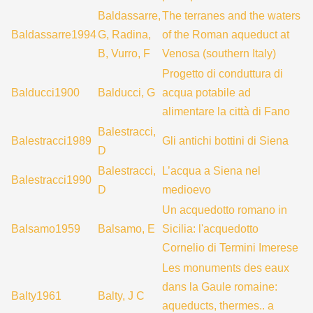
Baldassarre,
The terranes and the waters
Baldassarre1994
G, Radina,
of the Roman aqueduct at
B, Vurro, F
Venosa (southern Italy)
Progetto di conduttura di
Balducci1900
Balducci, G
acqua potabile ad
alimentare la città di Fano
Balestracci,
Balestracci1989
Gli antichi bottini di Siena
D
Balestracci,
L’acqua a Siena nel
Balestracci1990
D
medioevo
Un acquedotto romano in
Balsamo1959
Balsamo, E
Sicilia: l'acquedotto
Cornelio di Termini Imerese
Les monuments des eaux
dans la Gaule romaine:
Balty1961
Balty, J C
aqueducts, thermes.. a