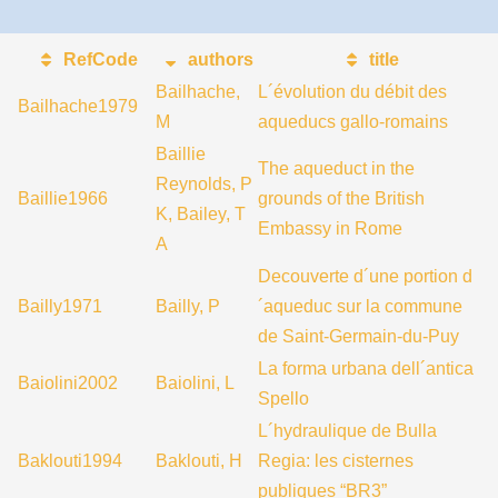
RefCode
authors
title
Bailhache,
L´évolution du débit des
Bailhache1979
M
aqueducs gallo-romains
Baillie
The aqueduct in the
Reynolds, P
Baillie1966
grounds of the British
K, Bailey, T
Embassy in Rome
A
Decouverte d´une portion d
Bailly1971
Bailly, P
´aqueduc sur la commune
de Saint-Germain-du-Puy
La forma urbana dell´antica
Baiolini2002
Baiolini, L
Spello
L´hydraulique de Bulla
Baklouti1994
Baklouti, H
Regia: les cisternes
publiques “BR3”