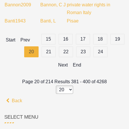
Bannon2009
Bannon, C J
private water rights in
Roman Italy
Banti1943
Banti, L
Pisae
15
16
17
18
19
Start
Prev
20
21
22
23
24
Next
End
Page 20 of 214 Results 381 - 400 of 4268
Back
SELECT MENU