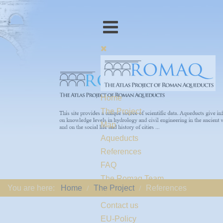
Home
The Project
Map
Aqueducts
References
FAQ
The Romaq Team
You are here:
Home
The Project
References
Links
Contact us
EU-Policy