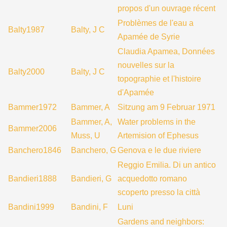
propos d'un ouvrage récent
Problèmes de l'eau a
Balty1987
Balty, J C
Apamée de Syrie
Claudia Apamea, Données
nouvelles sur la
Balty2000
Balty, J C
topographie et l'histoire
d'Apamée
Bammer1972
Bammer, A
Sitzung am 9 Februar 1971
Bammer, A,
Water problems in the
Bammer2006
Muss, U
Artemision of Ephesus
Banchero1846
Banchero, G
Genova e le due riviere
Reggio Emilia. Di un antico
Bandieri1888
Bandieri, G
acquedotto romano
scoperto presso la città
Bandini1999
Bandini, F
Luni
Gardens and neighbors: